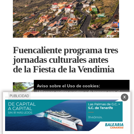
Fuencaliente programa tres
jornadas culturales antes
de la Fiesta de la Vendimia
Aviso sobre el Uso de cookies:
Utilizamos cookies nuestras y de terceros para el
PUBLICIDAD
X
funcionamiento del digital. Puedes consultar la lista
de cookies y como desconectarlas.
Ver nuestra
Política de Privacidad y Cookies
Aceptar Cookies
Personalizar