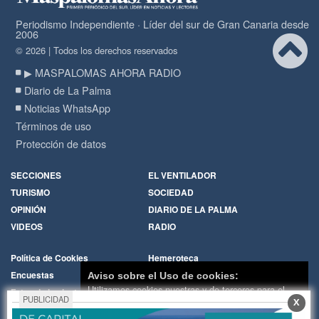
Periodismo Independiente · Líder del sur de Gran Canaria desde
2006
© 2026 | Todos los derechos reservados
▶ MASPALOMAS AHORA RADIO
Diario de La Palma
Noticias WhatsApp
Términos de uso
Protección de datos
SECCIONES
EL VENTILADOR
TURISMO
SOCIEDAD
OPINIÓN
DIARIO DE LA PALMA
VIDEOS
RADIO
Política de Cookies
Hemeroteca
Encuestas
Cartas de los lectores
Aviso sobre el Uso de cookies:
Utilizamos cookies nuestras y de terceros para el
Fotos de los lectores
Galerías de imágenes
PUBLICIDAD
X
funcionamiento del digital. Puedes consultar la lista
Temas de actualidad
Principios Editoriales