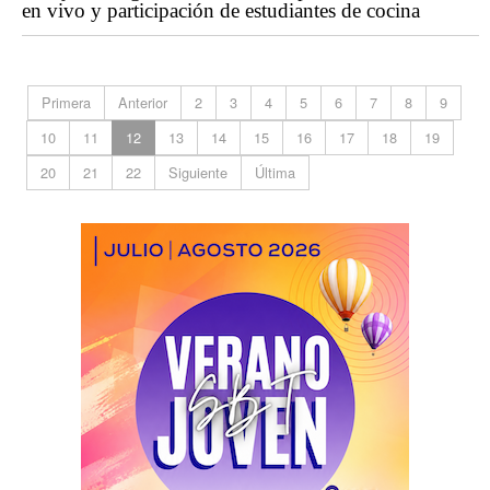
en vivo y participación de estudiantes de cocina
Primera
Anterior
2
3
4
5
6
7
8
9
10
11
12
13
14
15
16
17
18
19
20
21
22
Siguiente
Última