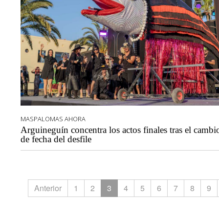
MASPALOMAS AHORA
Arguineguín concentra los actos finales tras el cambi
de fecha del desfile
Anterior
1
2
3
4
5
6
7
8
9