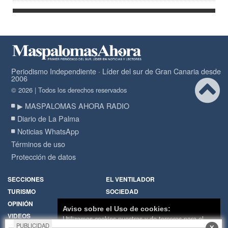
Periodismo Independiente · Líder del sur de Gran Canaria desde
2006
© 2026 | Todos los derechos reservados
▶ MASPALOMAS AHORA RADIO
Diario de La Palma
Noticias WhatsApp
Términos de uso
Protección de datos
SECCIONES
EL VENTILADOR
TURISMO
SOCIEDAD
OPINIÓN
DIARIO DE LA PALMA
Aviso sobre el Uso de cookies:
VIDEOS
RADIO
Utilizamos cookies nuestras y de terceros para el
PUBLICIDAD
X