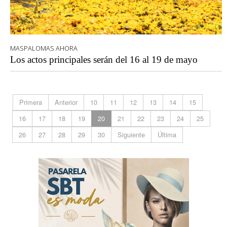
MASPALOMAS AHORA
Los actos principales serán del 16 al 19 de mayo
Primera
Anterior
10
11
12
13
14
15
16
17
18
19
20
21
22
23
24
25
26
27
28
29
30
Siguiente
Última