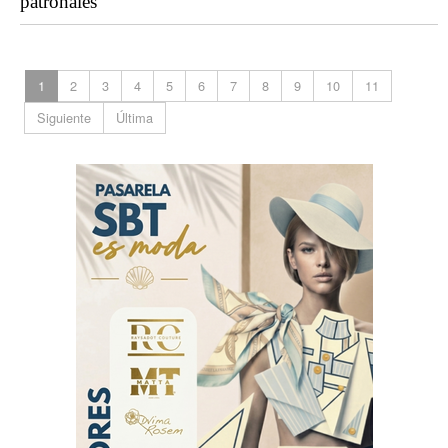
patronales
1
2
3
4
5
6
7
8
9
10
11
Siguiente
Última