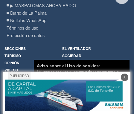
▶ MASPALOMAS AHORA RADIO
Diario de La Palma
Noticias WhatsApp
Términos de uso
Protección de datos
SECCIONES
EL VENTILADOR
TURISMO
SOCIEDAD
OPINIÓN
DIARIO DE LA PALMA
Aviso sobre el Uso de cookies:
VIDEOS
RADIO
Utilizamos cookies nuestras y de terceros para el
PUBLICIDAD
X
funcionamiento del digital. Puedes consultar la lista
Política de Cookies
Hemeroteca
de cookies y como desconectarlas.
Ver nuestra
Encuestas
Cartas de los lectores
Política de Privacidad y Cookies
Fotos de los lectores
Galerías de imágenes
Aceptar Cookies
Personalizar
Temas de actualidad
Principios Editoriales
Nosotros
Publicidad
Contacto
Whatsapp
RADIO