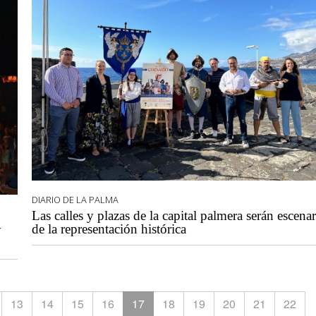
DIARIO DE LA PALMA
Las calles y plazas de la capital palmera serán escena
de la representación histórica
y
13
14
15
16
17
18
19
20
21
22