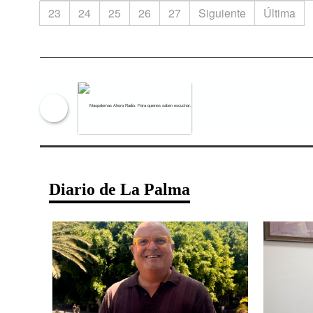
23
24
25
26
27
Siguiente
Última
Maspalomas Ahora Radio. Para qu
Diario de La Palma