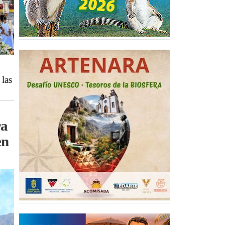
 las
ra
en