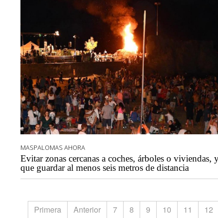
MASPALOMAS AHORA
Evitar zonas cercanas a coches, árboles o viviendas, 
que guardar al menos seis metros de distancia
Primera
Anterior
7
8
9
10
11
12