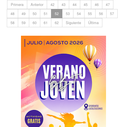
Primera
Anterior
42
43
44
45
46
47
48
49
50
51
52
53
54
55
56
57
58
59
60
61
62
Siguiente
Última