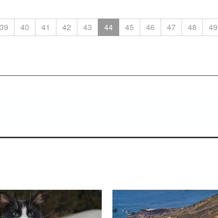
39
40
41
42
43
44
45
46
47
48
49
ienes saben escuchar.