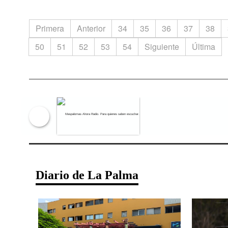
Primera
Anterior
34
35
36
37
38
50
51
52
53
54
Siguiente
Última
Maspalomas Ahora Radio. Para qu
Diario de La Palma