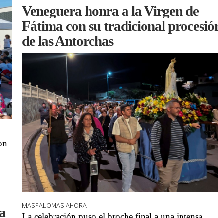
Veneguera honra a la Virgen de
Fátima con su tradicional procesió
de las Antorchas
on
MASPALOMAS AHORA
la
La celebración puso el broche final a una intensa