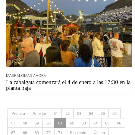
MASPALOMAS AHORA
La cabalgata comenzará el 4 de enero a las 17:30 en la
planta baja
Primera
Anterior
51
52
53
54
55
56
57
58
59
60
61
62
63
64
65
66
67
68
69
70
71
Siguiente
Última