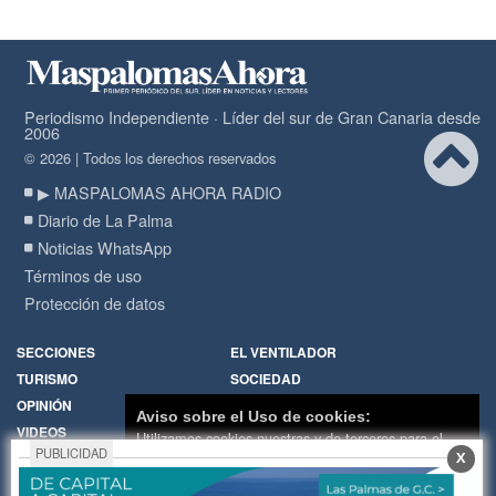
Periodismo Independiente · Líder del sur de Gran Canaria desde
2006
© 2026 | Todos los derechos reservados
▶ MASPALOMAS AHORA RADIO
Diario de La Palma
Noticias WhatsApp
Términos de uso
Protección de datos
SECCIONES
EL VENTILADOR
TURISMO
SOCIEDAD
OPINIÓN
DIARIO DE LA PALMA
Aviso sobre el Uso de cookies:
VIDEOS
RADIO
Utilizamos cookies nuestras y de terceros para el
PUBLICIDAD
X
funcionamiento del digital. Puedes consultar la lista
Política de Cookies
Hemeroteca
de cookies y como desconectarlas.
Ver nuestra