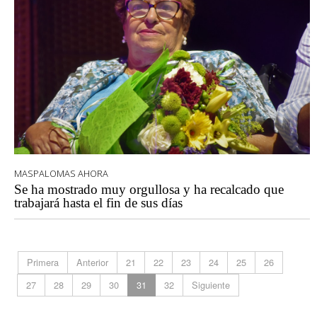
MASPALOMAS AHORA
Se ha mostrado muy orgullosa y ha recalcado que
trabajará hasta el fin de sus días
Primera
Anterior
21
22
23
24
25
26
27
28
29
30
31
32
Siguiente