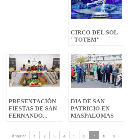
CIRCO DEL SOL
"TOTEM"
PRESENTACIÓN
DIA DE SAN
FIESTAS DE SAN
PATRICIO EN
FERNANDO...
MASPALOMAS
Anterior
1
2
3
4
5
6
7
8
9