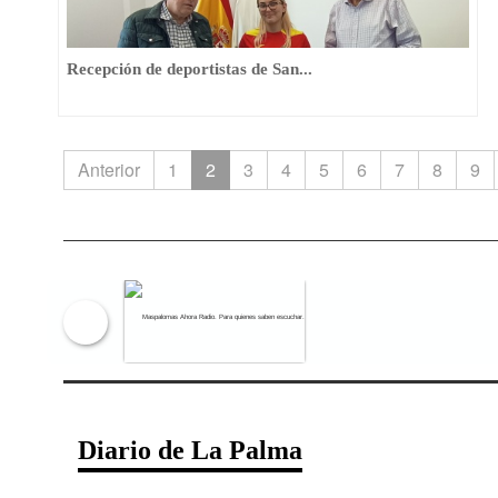
Recepción de deportistas de San...
Anterior
1
2
3
4
5
6
7
8
9
Maspalomas Ahora Radio. Para qu
Diario de La Palma