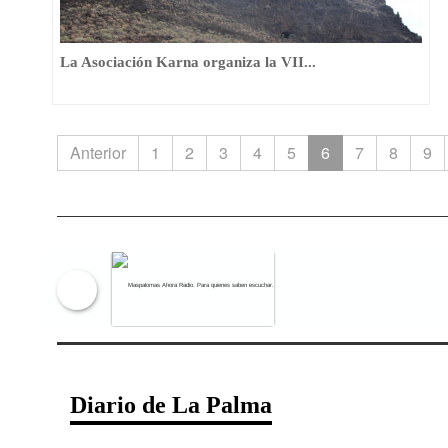
La Asociación Karna organiza la VII...
Anterior
1
2
3
4
5
6
7
8
9
Maspalomas Ahora Radio. Para qu
Diario de La Palma