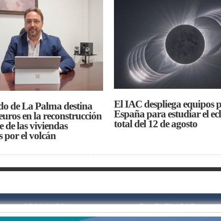
El IAC despliega equipos 
do de La Palma destina
España para estudiar el ecl
euros en la reconstrucción
total del 12 de agosto
e de las viviendas
s por el volcán
SECCIONES
EL VENTILADOR
TURISMO
SOCIEDAD