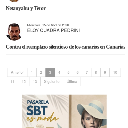
Netanyahu y Teror
Miércoles, 15 de Abril de 2026
ELOY CUADRA PEDRINI
Contra el reemplazo silencioso de los canarios en Canarias
Anterior
1
2
3
4
5
6
7
8
9
10
11
12
13
Siguiente
Última