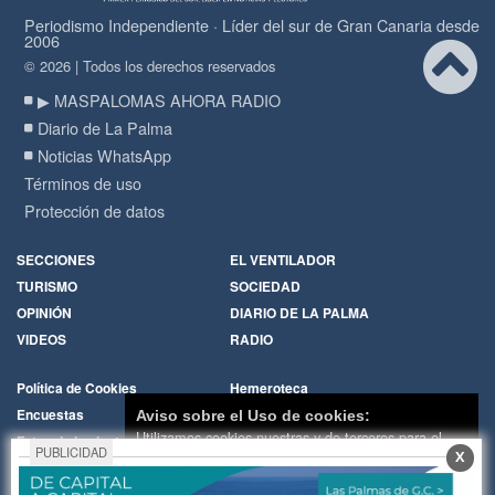
Periodismo Independiente · Líder del sur de Gran Canaria desde
2006
© 2026 | Todos los derechos reservados
▶ MASPALOMAS AHORA RADIO
Diario de La Palma
Noticias WhatsApp
Términos de uso
Protección de datos
SECCIONES
EL VENTILADOR
TURISMO
SOCIEDAD
OPINIÓN
DIARIO DE LA PALMA
VIDEOS
RADIO
Política de Cookies
Hemeroteca
Encuestas
Cartas de los lectores
Aviso sobre el Uso de cookies:
Utilizamos cookies nuestras y de terceros para el
Fotos de los lectores
Galerías de imágenes
PUBLICIDAD
X
funcionamiento del digital. Puedes consultar la lista
Temas de actualidad
Principios Editoriales
de cookies y como desconectarlas.
Ver nuestra
Nosotros
Publicidad