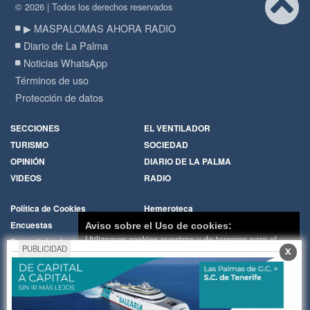
© 2026 | Todos los derechos reservados
▶ MASPALOMAS AHORA RADIO
Diario de La Palma
Noticias WhatsApp
Términos de uso
Protección de datos
SECCIONES
EL VENTILADOR
TURISMO
SOCIEDAD
OPINIÓN
DIARIO DE LA PALMA
VIDEOS
RADIO
Política de Cookies
Hemeroteca
Encuestas
Cartas de los lectores
Aviso sobre el Uso de cookies:
Utilizamos cookies nuestras y de terceros para el
Fotos de los lectores
Galerías de imágenes
PUBLICIDAD
X
funcionamiento del digital. Puedes consultar la lista
Temas de actualidad
Principios Editoriales
de cookies y como desconectarlas.
Ver nuestra
Nosotros
Publicidad
Política de Privacidad y Cookies
Contacto
Whatsapp
RADIO
Aceptar Cookies
Personalizar