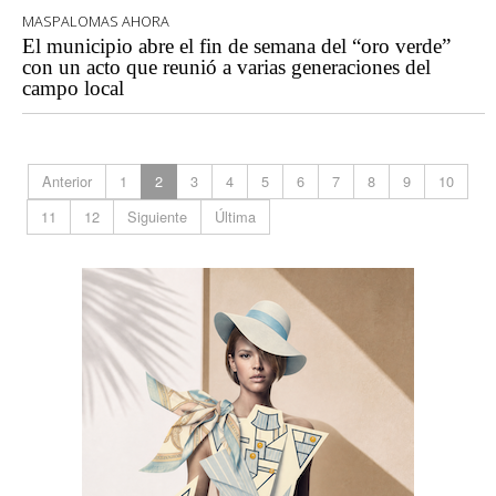
MASPALOMAS AHORA
El municipio abre el fin de semana del “oro verde”
con un acto que reunió a varias generaciones del
campo local
Anterior
1
2
3
4
5
6
7
8
9
10
11
12
Siguiente
Última