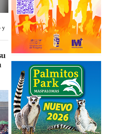
o y
su
a