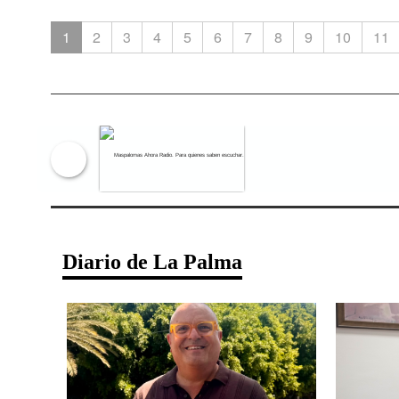
1
2
3
4
5
6
7
8
9
10
11
Maspalomas Ahora Radio. Para qu
Diario de La Palma