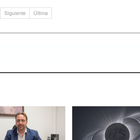
Siguiente
Última
ienes saben escuchar.