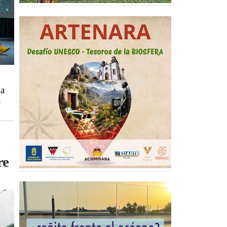
la
a
re