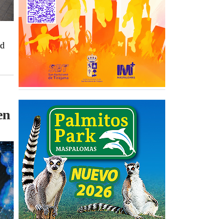
ed
en