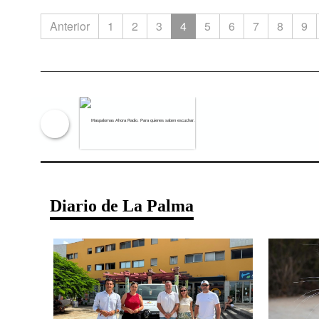
Anterior
1
2
3
4
5
6
7
8
9
Maspalomas Ahora Radio. Para qu
Diario de La Palma