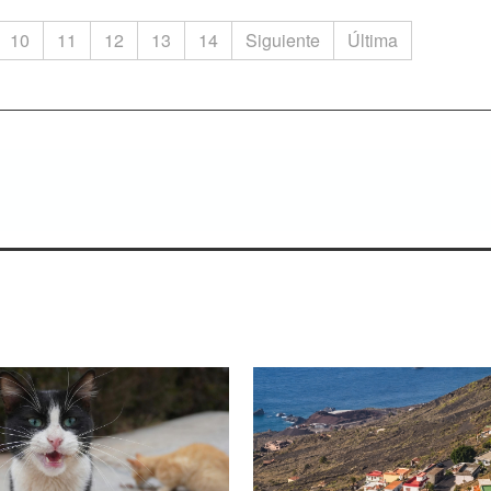
10
11
12
13
14
Siguiente
Última
ienes saben escuchar.