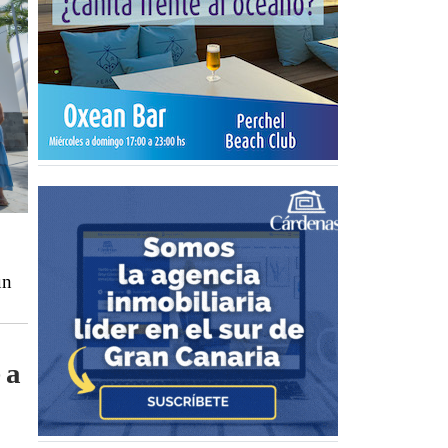
un
 a