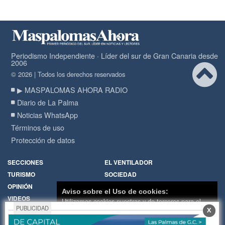
Periodismo Independiente · Líder del sur de Gran Canaria desde
2006
© 2026 | Todos los derechos reservados
▶ MASPALOMAS AHORA RADIO
Diario de La Palma
Noticias WhatsApp
Términos de uso
Protección de datos
SECCIONES
EL VENTILADOR
TURISMO
SOCIEDAD
OPINIÓN
DIARIO DE LA PALMA
Aviso sobre el Uso de cookies:
VIDEOS
RADIO
Utilizamos cookies nuestras y de terceros para el
PUBLICIDAD
X
funcionamiento del digital. Puedes consultar la lista
Política de Cookies
Hemeroteca
de cookies y como desconectarlas.
Ver nuestra