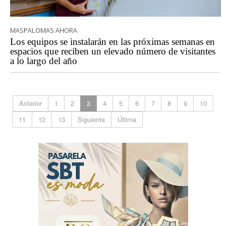
MASPALOMAS AHORA
Los equipos se instalarán en las próximas semanas en
espacios que reciben un elevado número de visitantes
a lo largo del año
Anterior
1
2
3
4
5
6
7
8
9
10
11
12
13
Siguiente
Última