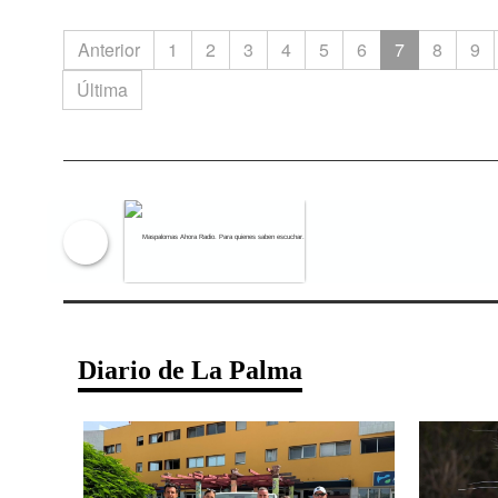
Anterior
1
2
3
4
5
6
7
8
9
Última
Maspalomas Ahora Radio. Para qu
Diario de La Palma