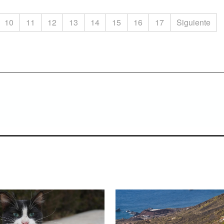
10
11
12
13
14
15
16
17
Siguiente
ienes saben escuchar.