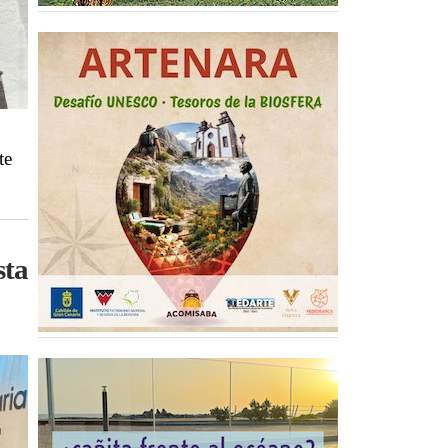
te
sta