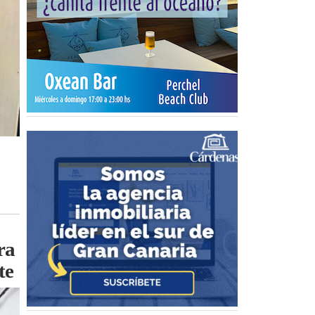
ra
te