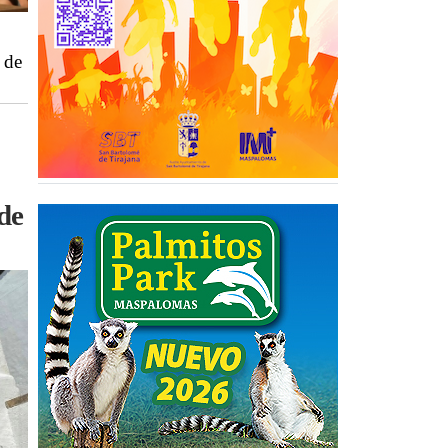
 de
de