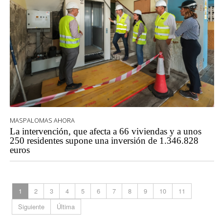
MASPALOMAS AHORA
La intervención, que afecta a 66 viviendas y a unos
250 residentes supone una inversión de 1.346.828
euros
1
2
3
4
5
6
7
8
9
10
11
Siguiente
Última