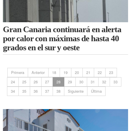
Gran Canaria continuará en alerta
por calor con máximas de hasta 40
grados en el sur y oeste
Primera
Anterior
18
19
20
21
22
23
24
25
26
27
28
29
30
31
32
33
34
35
36
37
38
Siguiente
Última