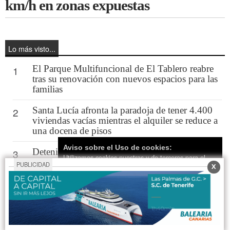
km/h en zonas expuestas
Lo más visto...
El Parque Multifuncional de El Tablero reabre
1
tras su renovación con nuevos espacios para las
familias
Santa Lucía afronta la paradoja de tener 4.400
2
viviendas vacías mientras el alquiler se reduce a
una docena de pisos
Aviso sobre el Uso de cookies:
Detenido un hombre de 71 años por un
3
Utilizamos cookies nuestras y de terceros para el
presunto delito de exhibicionismo ante menores
PUBLICIDAD
X
funcionamiento del digital. Puedes consultar la lista
en Playa del Inglés
de cookies y como desconectarlas.
Ver nuestra
Política de Privacidad y Cookies
Maspalomas reconocerá la excelencia del sector
4
en la III edición de los Premios Canarias de
Aceptar Cookies
Personalizar
Hostelería Santa Marta