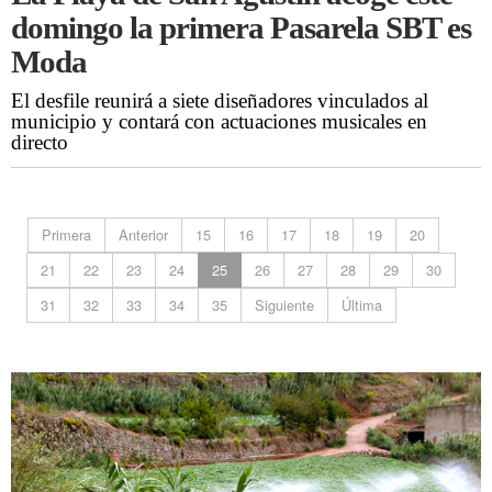
domingo la primera Pasarela SBT es
Moda
El desfile reunirá a siete diseñadores vinculados al
municipio y contará con actuaciones musicales en
directo
Primera
Anterior
15
16
17
18
19
20
21
22
23
24
25
26
27
28
29
30
31
32
33
34
35
Siguiente
Última