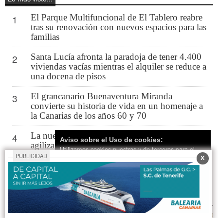
El Parque Multifuncional de El Tablero reabre
1
tras su renovación con nuevos espacios para las
familias
Santa Lucía afronta la paradoja de tener 4.400
2
viviendas vacías mientras el alquiler se reduce a
una docena de pisos
El grancanario Buenaventura Miranda
3
convierte su historia de vida en un homenaje a
la Canarias de los años 60 y 70
La nueva ley permitirá a los ayuntamientos
4
Aviso sobre el Uso de cookies:
agilizar las licencias y acelerar la construcción
Utilizamos cookies nuestras y de terceros para el
de vivienda protegida
PUBLICIDAD
X
funcionamiento del digital. Puedes consultar la lista
de cookies y como desconectarlas.
Ver nuestra
Detenido un hombre de 71 años por un
5
Política de Privacidad y Cookies
presunto delito de exhibicionismo ante menores
en Playa del Inglés
Aceptar Cookies
Personalizar