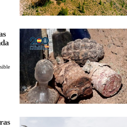
as
nda
sible
ras