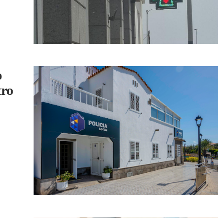
o
tro