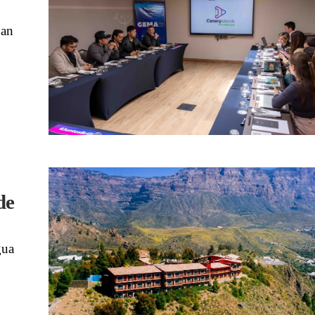
San
de
gua