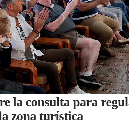
 la consulta para regul
la zona turística