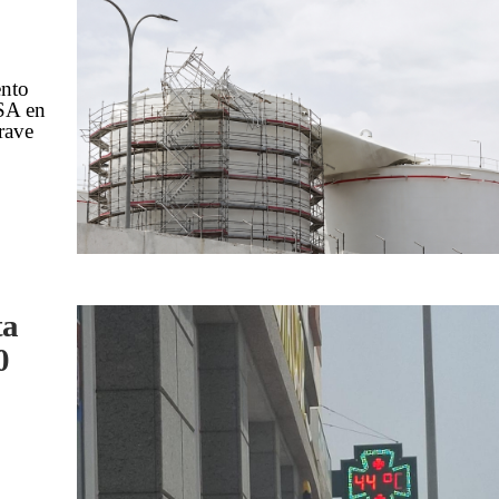
ento
ISA en
grave
ta
0