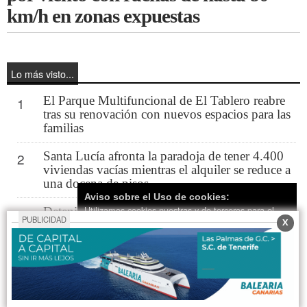
km/h en zonas expuestas
Lo más visto...
El Parque Multifuncional de El Tablero reabre
1
tras su renovación con nuevos espacios para las
familias
Santa Lucía afronta la paradoja de tener 4.400
2
viviendas vacías mientras el alquiler se reduce a
una docena de pisos
Aviso sobre el Uso de cookies:
Utilizamos cookies nuestras y de terceros para el
Detenido un hombre de 71 años por un
3
PUBLICIDAD
X
presunto delito de exhibicionismo ante menores
funcionamiento del digital. Puedes consultar la lista
en Playa del Inglés
de cookies y como desconectarlas.
Ver nuestra
Política de Privacidad y Cookies
Maspalomas reconocerá la excelencia del sector
4
en la III edición de los Premios Canarias de
Aceptar Cookies
Personalizar
Hostelería Santa Marta