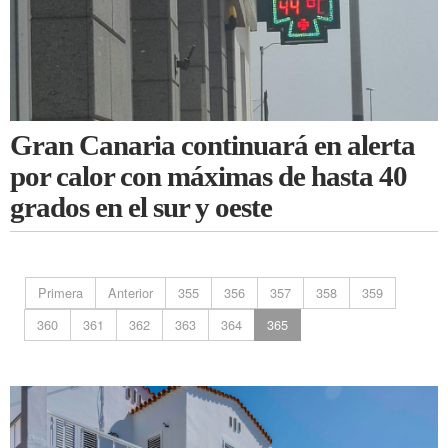
Gran Canaria continuará en alerta
por calor con máximas de hasta 40
grados en el sur y oeste
Primera
Anterior
355
356
357
358
359
360
361
362
363
364
365