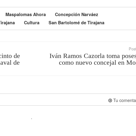
Maspalomas Ahora
Concepción Narváez
irajana
Cultura
San Bartolomé de Tirajana
Post
cinto de
Iván Ramos Cazorla toma pose
naval de
como nuevo concejal en M
Tu comenta
.