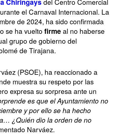
na Chiringays
del Centro Comercial
ante el Carnaval Internacional. La
iembre de 2024, ha sido confirmada
o se ha vuelto
firme
al no haberse
tual grupo de gobierno del
olomé de Tirajana.
rváez (PSOE), ha reaccionado a
donde muestra su respeto por las
 pero expresa su sorpresa ante un
rprende es que el Ayuntamiento no
iciembre y por ello se ha hecho
ta… ¿Quién dio la orden de no
omentado Narváez.