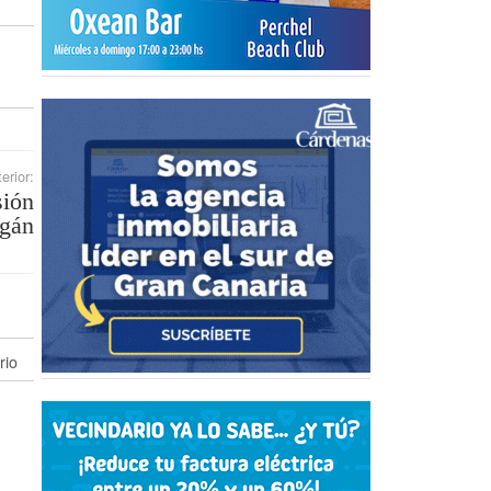
erior:
sión
ogán
rio