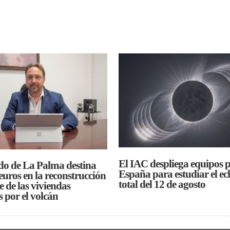
ienes saben escuchar.
El IAC despliega equipos 
do de La Palma destina
España para estudiar el ecl
euros en la reconstrucción
total del 12 de agosto
e de las viviendas
s por el volcán