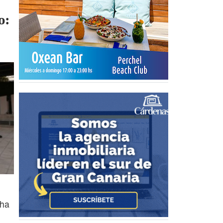
o:
cha