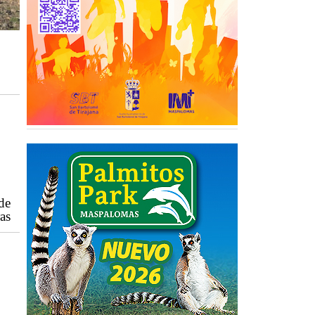
 de
as