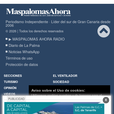
Periodismo Independiente · Líder del sur de Gran Canaria desde
2006
© 2026 | Todos los derechos reservados
▶ MASPALOMAS AHORA RADIO
Diario de La Palma
Noticias WhatsApp
Términos de uso
Protección de datos
SECCIONES
EL VENTILADOR
TURISMO
SOCIEDAD
OPINIÓN
DIARIO DE LA PALMA
Aviso sobre el Uso de cookies:
VIDEOS
RADIO
Utilizamos cookies nuestras y de terceros para el
PUBLICIDAD
X
funcionamiento del digital. Puedes consultar la lista
Política de Cookies
Hemeroteca
de cookies y como desconectarlas.
Ver nuestra
Encuestas
Cartas de los lectores
Política de Privacidad y Cookies