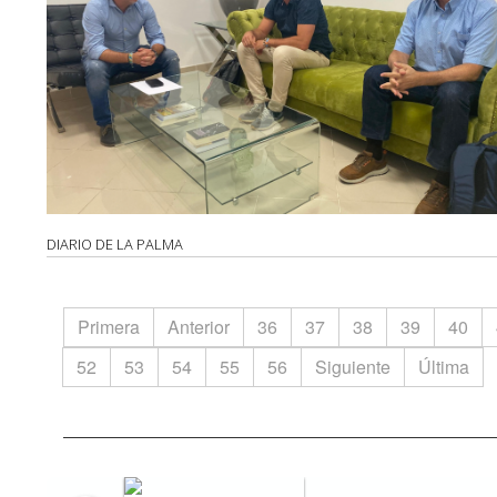
DIARIO DE LA PALMA
Primera
Anterior
36
37
38
39
40
52
53
54
55
56
Siguiente
Última