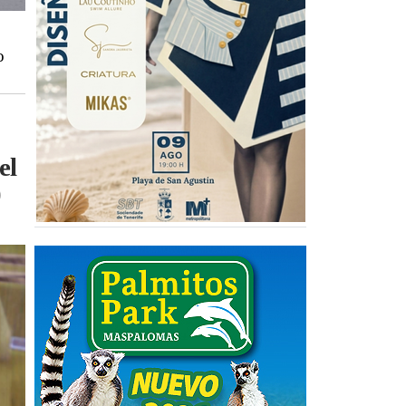
o
el
0