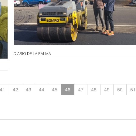
DIARIO DE LA PALMA
41
42
43
44
45
46
47
48
49
50
51