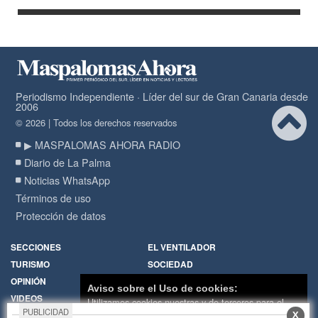
Periodismo Independiente · Líder del sur de Gran Canaria desde
2006
© 2026 | Todos los derechos reservados
▶ MASPALOMAS AHORA RADIO
Diario de La Palma
Noticias WhatsApp
Términos de uso
Protección de datos
SECCIONES
EL VENTILADOR
TURISMO
SOCIEDAD
OPINIÓN
DIARIO DE LA PALMA
Aviso sobre el Uso de cookies:
VIDEOS
RADIO
Utilizamos cookies nuestras y de terceros para el
PUBLICIDAD
X
funcionamiento del digital. Puedes consultar la lista