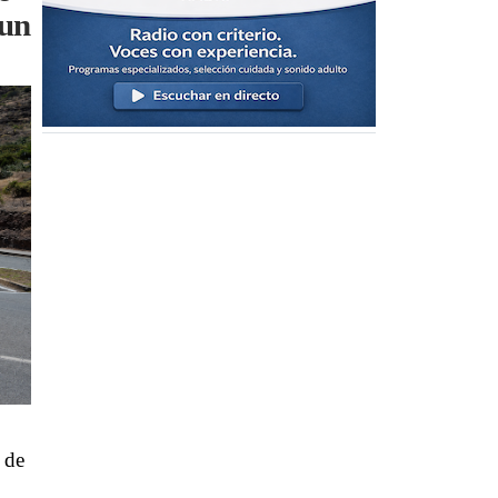
 un
 de