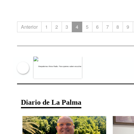
Anterior
1
2
3
4
5
6
7
8
9
Maspalomas Ahora Radio. Para qu
Diario de La Palma