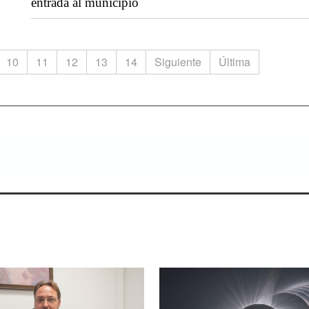
entrada al municipio
10
11
12
13
14
Siguiente
Última
ienes saben escuchar.