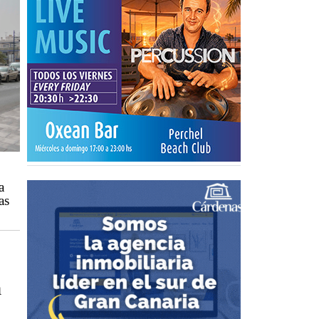
a
as
n