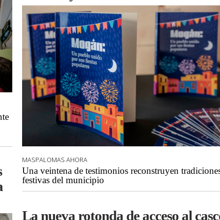
nte
MASPALOMAS AHORA
s
Una veintena de testimonios reconstruyen tradicione
festivas del municipio
a
La nueva rotonda de acceso al casc