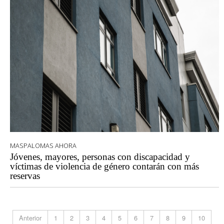
MASPALOMAS AHORA
Jóvenes, mayores, personas con discapacidad y
víctimas de violencia de género contarán con más
reservas
Anterior
1
2
3
4
5
6
7
8
9
10