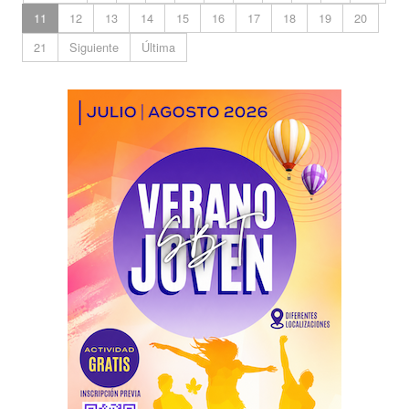
11
12
13
14
15
16
17
18
19
20
21
Siguiente
Última