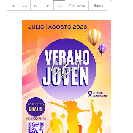
78
79
80
81
82
Siguiente
Última