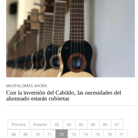
MASPALOMAS AHORA
Con la inversión del Cabildo, las necesidades del
alumnado estarán cubiertas
Primera
Anterior
62
63
64
65
66
67
68
69
70
71
72
73
74
75
76
77