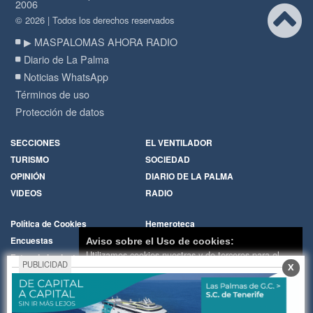
2006
© 2026 | Todos los derechos reservados
▶ MASPALOMAS AHORA RADIO
Diario de La Palma
Noticias WhatsApp
Términos de uso
Protección de datos
SECCIONES
EL VENTILADOR
TURISMO
SOCIEDAD
OPINIÓN
DIARIO DE LA PALMA
VIDEOS
RADIO
Política de Cookies
Hemeroteca
Encuestas
Cartas de los lectores
Aviso sobre el Uso de cookies:
Utilizamos cookies nuestras y de terceros para el
Fotos de los lectores
Galerías de imágenes
PUBLICIDAD
X
funcionamiento del digital. Puedes consultar la lista
Temas de actualidad
Principios Editoriales
de cookies y como desconectarlas.
Ver nuestra
Nosotros
Publicidad
Política de Privacidad y Cookies
Contacto
Whatsapp