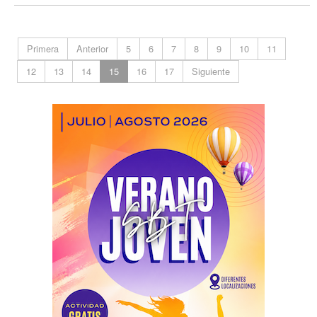
Primera
Anterior
5
6
7
8
9
10
11
12
13
14
15
16
17
Siguiente