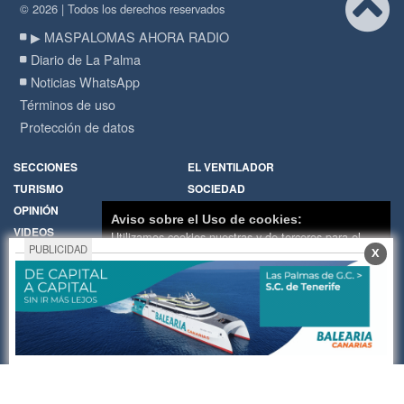
© 2026 | Todos los derechos reservados
▶ MASPALOMAS AHORA RADIO
Diario de La Palma
Noticias WhatsApp
Términos de uso
Protección de datos
SECCIONES
EL VENTILADOR
TURISMO
SOCIEDAD
OPINIÓN
DIARIO DE LA PALMA
Aviso sobre el Uso de cookies:
VIDEOS
RADIO
Utilizamos cookies nuestras y de terceros para el
PUBLICIDAD
X
funcionamiento del digital. Puedes consultar la lista
Política de Cookies
Hemeroteca
de cookies y como desconectarlas.
Ver nuestra
Encuestas
Cartas de los lectores
Política de Privacidad y Cookies
Fotos de los lectores
Galerías de imágenes
Aceptar Cookies
Personalizar
Temas de actualidad
Principios Editoriales
Nosotros
Publicidad
Contacto
Whatsapp
RADIO