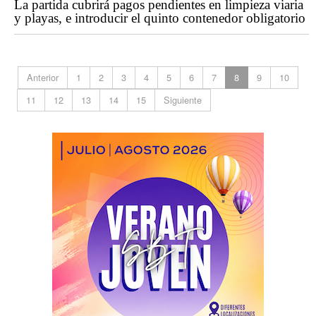
La partida cubrirá pagos pendientes en limpieza viaria
y playas, e introducir el quinto contenedor obligatorio
Anterior
1
2
3
4
5
6
7
8
9
10
11
12
13
14
15
Siguiente