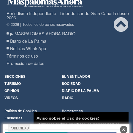
Periodismo Independiente · Líder del sur de Gran Canaria desde
2006
© 2026 | Todos los derechos reservados
▶ MASPALOMAS AHORA RADIO
Diario de La Palma
Noticias WhatsApp
Términos de uso
Protección de datos
SECCIONES
EL VENTILADOR
TURISMO
SOCIEDAD
OPINIÓN
DIARIO DE LA PALMA
VIDEOS
RADIO
Política de Cookies
Hemeroteca
Encuestas
Cartas de los lectores
Aviso sobre el Uso de cookies:
Utilizamos cookies nuestras y de terceros para el
Fotos de los lectores
Galerías de imágenes
PUBLICIDAD
X
funcionamiento del digital. Puedes consultar la lista
Temas de actualidad
Principios Editoriales