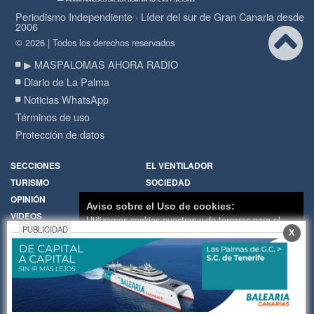
Periodismo Independiente · Líder del sur de Gran Canaria desde
2006
© 2026 | Todos los derechos reservados
▶ MASPALOMAS AHORA RADIO
Diario de La Palma
Noticias WhatsApp
Términos de uso
Protección de datos
SECCIONES
EL VENTILADOR
TURISMO
SOCIEDAD
OPINIÓN
DIARIO DE LA PALMA
Aviso sobre el Uso de cookies:
VIDEOS
RADIO
Utilizamos cookies nuestras y de terceros para el
PUBLICIDAD
X
funcionamiento del digital. Puedes consultar la lista
Política de Cookies
Hemeroteca
de cookies y como desconectarlas.
Ver nuestra
Encuestas
Cartas de los lectores
Política de Privacidad y Cookies
Fotos de los lectores
Galerías de imágenes
Aceptar Cookies
Personalizar
Temas de actualidad
Principios Editoriales
Nosotros
Publicidad