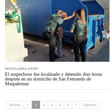
MASPALOMAS AHORA
El sospechoso fue localizado y detenido diez horas
después en un domicilio de San Fernando de
Maspalomas
Anterior
1
2
3
4
5
6
7
Siguiente