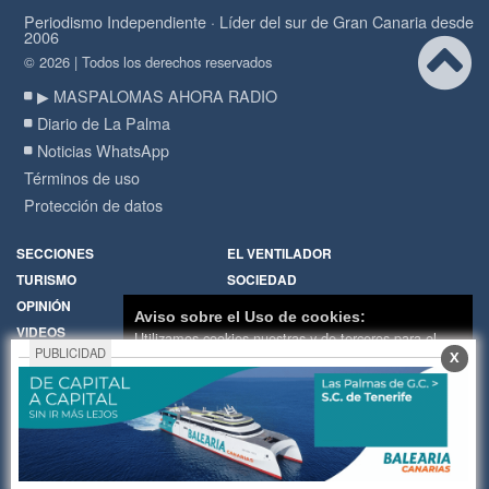
Periodismo Independiente · Líder del sur de Gran Canaria desde
2006
© 2026 | Todos los derechos reservados
▶ MASPALOMAS AHORA RADIO
Diario de La Palma
Noticias WhatsApp
Términos de uso
Protección de datos
SECCIONES
EL VENTILADOR
TURISMO
SOCIEDAD
OPINIÓN
DIARIO DE LA PALMA
Aviso sobre el Uso de cookies:
VIDEOS
RADIO
Utilizamos cookies nuestras y de terceros para el
PUBLICIDAD
X
funcionamiento del digital. Puedes consultar la lista
Política de Cookies
Hemeroteca
de cookies y como desconectarlas.
Ver nuestra
Encuestas
Cartas de los lectores
Política de Privacidad y Cookies
Fotos de los lectores
Galerías de imágenes
Aceptar Cookies
Personalizar
Temas de actualidad
Principios Editoriales
Nosotros
Publicidad