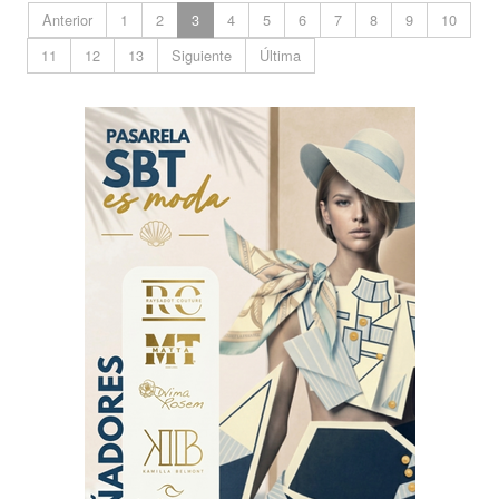
Anterior
1
2
3
4
5
6
7
8
9
10
11
12
13
Siguiente
Última