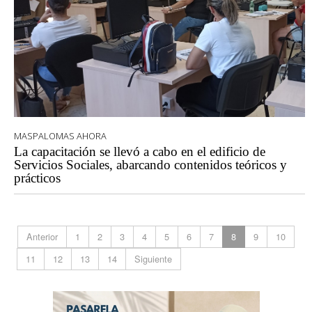
MASPALOMAS AHORA
La capacitación se llevó a cabo en el edificio de
Servicios Sociales, abarcando contenidos teóricos y
prácticos
Anterior
1
2
3
4
5
6
7
8
9
10
11
12
13
14
Siguiente