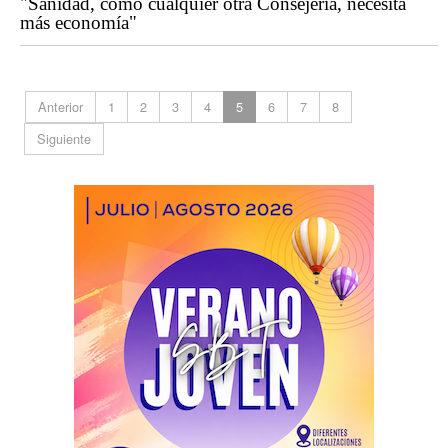
"Sanidad, como cualquier otra Consejería, necesita
más economía"
Anterior
1
2
3
4
5
6
7
8
Siguiente