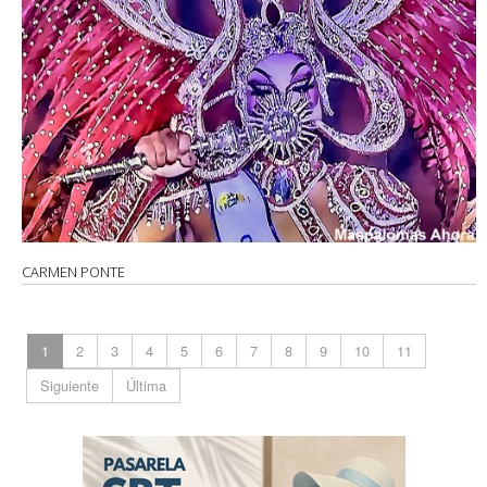
CARMEN PONTE
1
2
3
4
5
6
7
8
9
10
11
Siguiente
Última