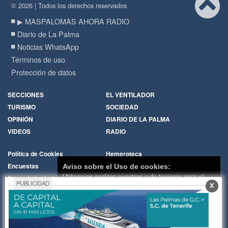
© 2026 | Todos los derechos reservados
▶ MASPALOMAS AHORA RADIO
Diario de La Palma
Noticias WhatsApp
Términos de uso
Protección de datos
SECCIONES
EL VENTILADOR
TURISMO
SOCIEDAD
OPINIÓN
DIARIO DE LA PALMA
VIDEOS
RADIO
Política de Cookies
Hemeroteca
Encuestas
Cartas de los lectores
Aviso sobre el Uso de cookies:
Utilizamos cookies nuestras y de terceros para el
Fotos de los lectores
Galerías de imágenes
PUBLICIDAD
X
funcionamiento del digital. Puedes consultar la lista
Temas de actualidad
Principios Editoriales
de cookies y como desconectarlas.
Ver nuestra
Nosotros
Publicidad
Política de Privacidad y Cookies
Contacto
Whatsapp
RADIO