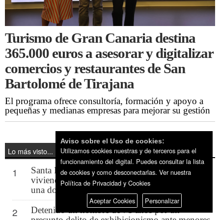
Turismo de Gran Canaria destina
365.000 euros a asesorar y digitalizar
comercios y restaurantes de San
Bartolomé de Tirajana
El programa ofrece consultoría, formación y apoyo a
pequeñas y medianas empresas para mejorar su gestión
Aviso sobre el Uso de cookies:
Lo más visto...
Utilizamos cookies nuestras y de terceros para el
funcionamiento del digital. Puedes consultar la lista
Santa Lucía afronta la paradoja de tener 4.400
1
de cookies y como desconectarlas.
Ver nuestra
viviendas vacías mientras el alquiler se reduce a
Política de Privacidad y Cookies
una docena de pisos
Aceptar Cookies
Personalizar
Detenido un hombre de 71 años por un
2
presunto delito de exhibicionismo ante menores