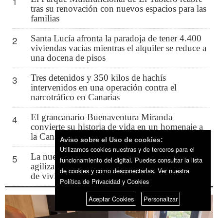
1
tras su renovación con nuevos espacios para las
familias
Santa Lucía afronta la paradoja de tener 4.400
2
viviendas vacías mientras el alquiler se reduce a
una docena de pisos
Tres detenidos y 350 kilos de hachís
3
intervenidos en una operación contra el
narcotráfico en Canarias
El grancanario Buenaventura Miranda
4
convierte su historia de vida en un homenaje a
la Canarias de los años 60 y 70
Aviso sobre el Uso de cookies:
Utilizamos cookies nuestras y de terceros para el
La nueva ley permitirá a los ayuntamientos
5
funcionamiento del digital. Puedes consultar la lista
agilizar las licencias y acelerar la construcción
de cookies y como desconectarlas.
Ver nuestra
de vivienda protegida
Política de Privacidad y Cookies
Aceptar Cookies
Personalizar