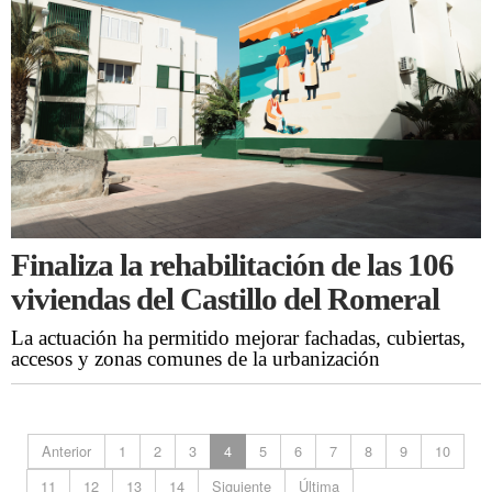
Finaliza la rehabilitación de las 106
viviendas del Castillo del Romeral
La actuación ha permitido mejorar fachadas, cubiertas,
accesos y zonas comunes de la urbanización
Anterior
1
2
3
4
5
6
7
8
9
10
11
12
13
14
Siguiente
Última