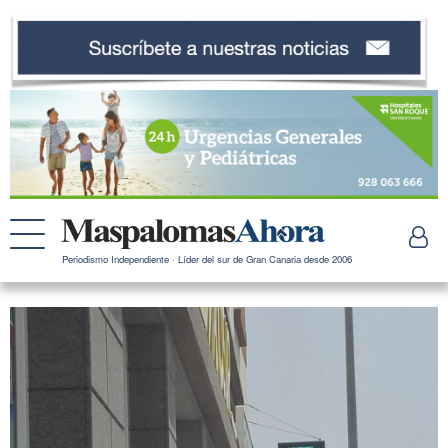
Periodismo Independiente · Líder del sur de Gran Canaria desde 2006