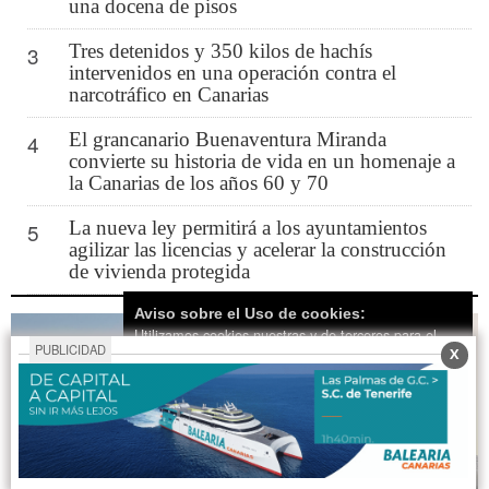
una docena de pisos
Tres detenidos y 350 kilos de hachís
3
intervenidos en una operación contra el
narcotráfico en Canarias
El grancanario Buenaventura Miranda
4
convierte su historia de vida en un homenaje a
la Canarias de los años 60 y 70
La nueva ley permitirá a los ayuntamientos
5
agilizar las licencias y acelerar la construcción
de vivienda protegida
Aviso sobre el Uso de cookies:
Utilizamos cookies nuestras y de terceros para el
PUBLICIDAD
X
funcionamiento del digital. Puedes consultar la lista
de cookies y como desconectarlas.
Ver nuestra
Política de Privacidad y Cookies
Aceptar Cookies
Personalizar