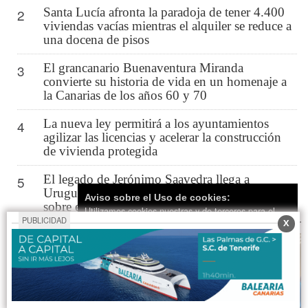
Santa Lucía afronta la paradoja de tener 4.400
2
viviendas vacías mientras el alquiler se reduce a
una docena de pisos
El grancanario Buenaventura Miranda
3
convierte su historia de vida en un homenaje a
la Canarias de los años 60 y 70
La nueva ley permitirá a los ayuntamientos
4
agilizar las licencias y acelerar la construcción
de vivienda protegida
El legado de Jerónimo Saavedra llega a
5
Uruguay con la presentación de una biografía
Aviso sobre el Uso de cookies:
sobre el primer presidente de Canarias
Utilizamos cookies nuestras y de terceros para el
PUBLICIDAD
X
funcionamiento del digital. Puedes consultar la lista
de cookies y como desconectarlas.
Ver nuestra
Política de Privacidad y Cookies
Aceptar Cookies
Personalizar