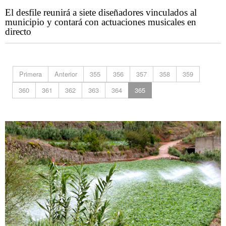
El desfile reunirá a siete diseñadores vinculados al
municipio y contará con actuaciones musicales en
directo
Primera
Anterior
355
356
357
358
359
360
361
362
363
364
365